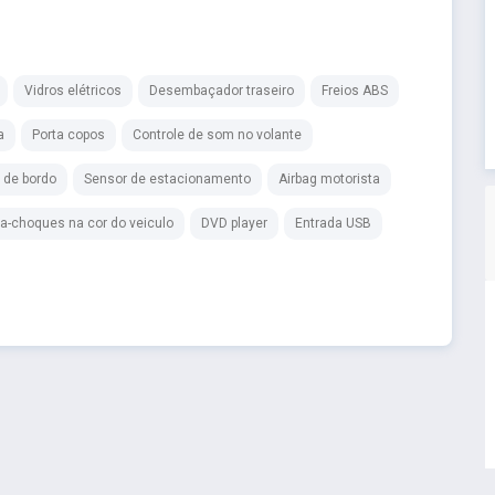
Vidros elétricos
Desembaçador traseiro
Freios ABS
a
Porta copos
Controle de som no volante
 de bordo
Sensor de estacionamento
Airbag motorista
a-choques na cor do veiculo
DVD player
Entrada USB