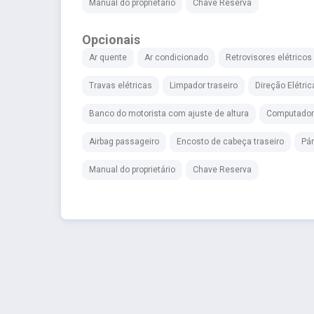
Manual do proprietário
Chave Reserva
Opcionais
Ar quente
Ar condicionado
Retrovisores elétricos
Travas elétricas
Limpador traseiro
Direção Elétric
Banco do motorista com ajuste de altura
Computador
Airbag passageiro
Encosto de cabeça traseiro
Pár
Manual do proprietário
Chave Reserva