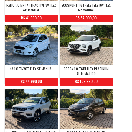
PALIO 1.0 MPI ATTRACTIVE 8V FLEX
ECOSPORT 1.6 FREESTYLE 16V FLEX
4P MANUAL
4P MANUAL
R$ 41.990,00
R$ 57.990,00
KA 1.0 TI-VCT FLEX SE MANUAL
CRETA 1.0 TGDI FLEX PLATINUM
AUTOMÁTICO
R$ 44.990,00
R$ 109.990,00