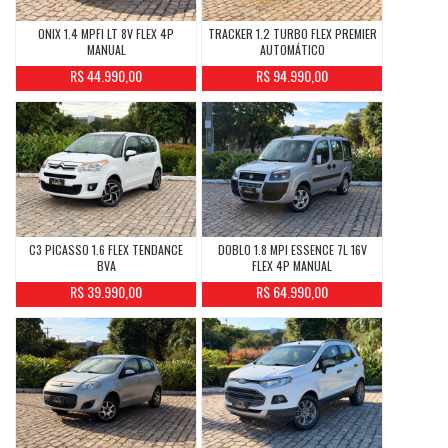
ONIX 1.4 MPFI LT 8V FLEX 4P
TRACKER 1.2 TURBO FLEX PREMIER
MANUAL
AUTOMÁTICO
R$ 44.990,00
R$ 94.990,00
C3 PICASSO 1.6 FLEX TENDANCE
DOBLO 1.8 MPI ESSENCE 7L 16V
BVA
FLEX 4P MANUAL
R$ 39.990,00
R$ 64.990,00