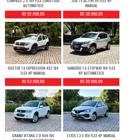
COMPASS 2.0 16V FLEX LONGITUDE
208 1.5 ACTIVE 8V FLEX 4P
AUTOMÁTICO
MANUAL
R$ 92.990,00
R$ 38.990,00
DUSTER 1.6 EXPRESSION 4X2 16V
SANDERO 1.6 STEPWAY 16V FLEX
FLEX 4P MANUAL
4P AUTOMÁTICO
R$ 53.990,00
R$ 39.990,00
GRAND VITARA 2.0 4X4 16V
ETIOS 1.3 X 16V FLEX 4P MANUAL