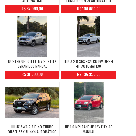
AUTOMÁTICO
LONGITUDE 4X4 AUTOMÁTICO
R$ 67.990,00
R$ 109.990,00
DUSTER OROCH 1.6 16V SCE FLEX
HILUX 2.8 SRX 4X4 CD 16V DIESEL
DYNAMIQUE MANUAL
4P AUTOMÁTICO
R$ 91.990,00
R$ 196.990,00
HILUX SW4 2.8 D-4D TURBO
UP 1.0 MPI TAKE UP 12V FLEX 4P
DIESEL SRX 7L 4X4 AUTOMÁTICO
MANUAL