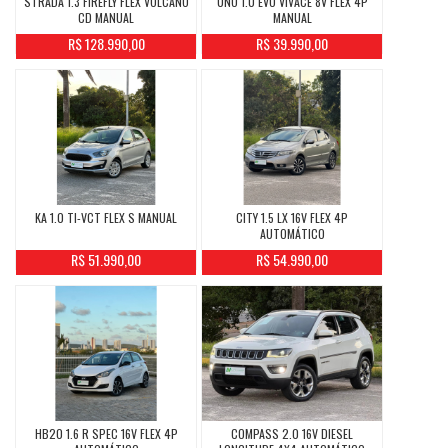
STRADA 1.3 FIREFLY FLEX VOLCANO
UNO 1.0 EVO VIVACE 8V FLEX 4P
CD MANUAL
MANUAL
R$ 128.990,00
R$ 39.990,00
KA 1.0 TI-VCT FLEX S MANUAL
CITY 1.5 LX 16V FLEX 4P
AUTOMÁTICO
R$ 51.990,00
R$ 54.990,00
HB20 1.6 R SPEC 16V FLEX 4P
COMPASS 2.0 16V DIESEL