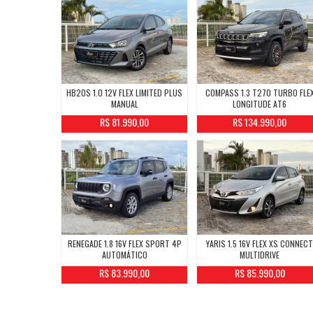
HB20S 1.0 12V FLEX LIMITED PLUS
COMPASS 1.3 T270 TURBO FLE
MANUAL
LONGITUDE AT6
R$ 81.990,00
R$ 134.990,00
RENEGADE 1.8 16V FLEX SPORT 4P
YARIS 1.5 16V FLEX XS CONNEC
AUTOMÁTICO
MULTIDRIVE
R$ 83.990,00
R$ 85.990,00