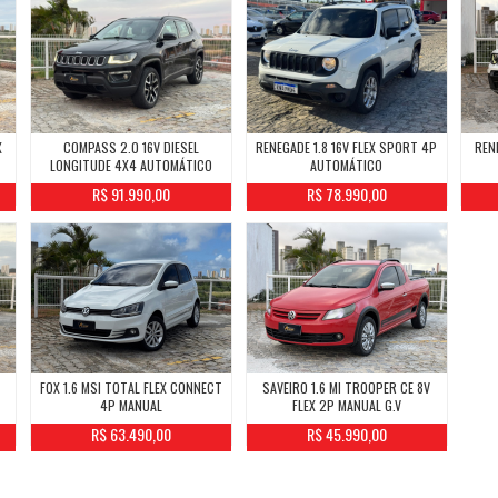
X
COMPASS 2.0 16V DIESEL
RENEGADE 1.8 16V FLEX SPORT 4P
REN
LONGITUDE 4X4 AUTOMÁTICO
AUTOMÁTICO
R$ 91.990,00
R$ 78.990,00
T
FOX 1.6 MSI TOTAL FLEX CONNECT
SAVEIRO 1.6 MI TROOPER CE 8V
4P MANUAL
FLEX 2P MANUAL G.V
R$ 63.490,00
R$ 45.990,00