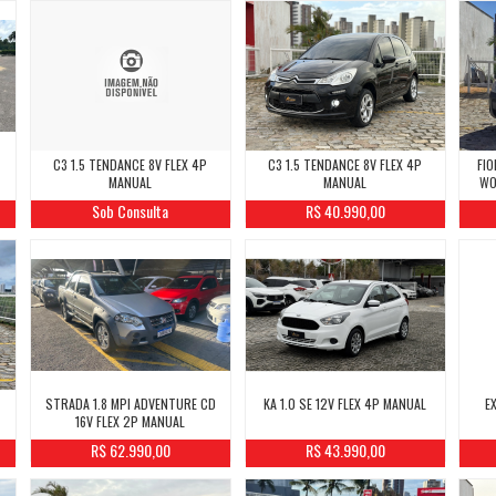
C3 1.5 TENDANCE 8V FLEX 4P
C3 1.5 TENDANCE 8V FLEX 4P
FIO
MANUAL
MANUAL
WO
Sob Consulta
R$ 40.990,00
STRADA 1.8 MPI ADVENTURE CD
KA 1.0 SE 12V FLEX 4P MANUAL
E
16V FLEX 2P MANUAL
R$ 62.990,00
R$ 43.990,00