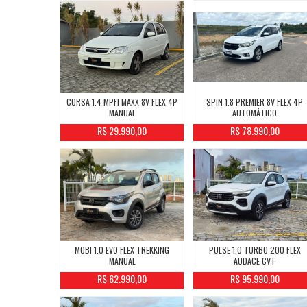
CORSA 1.4 MPFI MAXX 8V FLEX 4P
SPIN 1.8 PREMIER 8V FLEX 4P
MANUAL
AUTOMÁTICO
R$ 29.990,00
R$ 78.990,00
MOBI 1.0 EVO FLEX TREKKING
PULSE 1.0 TURBO 200 FLEX
MANUAL
AUDACE CVT
R$ 62.990,00
R$ 95.990,00